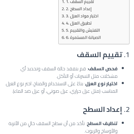
1. تقييم السقف
2. إعداد السطح
3. اختيار مواد العزل
4. تطبيق العزل
5. التفتيش والتقييم
6. الصيانة المستمرة
1.
تقييم السقف
فحص السقف
: قم بتفقد حالة السقف وتحديد أي
مشكلات مثل التسربات أو التآكل.
اختيار نوع العزل
: بناءً على الاستخدام والمناخ، اختر نوع العزل
المناسب (مثل عزل حراري، عزل صوتي، أو عزل ضد الماء).
2.
إعداد السطح
تنظيف السطح
: تأكد من أن سطح السقف خالٍ من الأتربة
والأوساخ والزيوت.