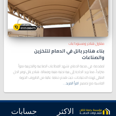
مقاول هناجر ومستوداعات
بناء هناجر بانل في الدمام للتخزين
والصناعات
لمقدمة: في مدينة الدمام، تشهد القطاعات الصناعية والتخزينية نمواً
متزايداً، مما يزيد الحاجة إلى بنية تحتية متينة وفعالة. هناجر بانل توفر الحل
المثالي لهذه الاحتياجات، حيث تقدم حماية عالية من الظروف الجوية
القاسية مع تصميم
اقرأ المزيد…
الاكثر
حسابات