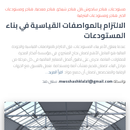
مستودعات
هناجر ساندوش بانل
هناجر شينكو
هناجر معدنية
هناجر ومستودعات
الخبر
هناجر ومستودعات الشرقية
الالتزام بالمواصفات القياسية في بناء
المستودعات
عندما يتعلق الأمر ببناء المستودعات، فإن الالتزام بالمواصفات القياسية والجودة
العالية هو العامل الأهم لضمان نجاح المشروع. في مؤسسة أفكار المجرة
للمقاولات العامة، نحرص على تطبيق أفضل المعايير العالمية في كل مرحلة من
مراحل البناء، لضمان تقديم منشآت آمنة ومستدامة. نعمل بالتنسيق مع الجهات
الرقابية والمتخصصين لضمان أن جميع مواد
اقرأ المزيد…
بواسطة
mwsshashklalzl@gmail.com
،
سنتين
منذ