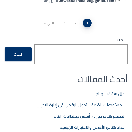
بواسطة
mwsshashklalzl@gmail.com
،
سنتين
منذ
1
2
3
التالي
البحث
البحث
أحدث المقالات
عزل سقف الهناجر
المستودعات الذكية: التحول الرقمي في إدارة التخزين
تصميم هناجر دورين: أسس ومتطلبات البناء
حداد هناجر: الأسس والاعتبارات الرئيسية