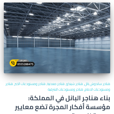
هناجر ساندوش بانل
هناجر شينكو
هناجر معدنية
هناجر ومستودعات الخبر
هناجر
ومستودعات الدمام
هناجر ومستودعات الشرقية
بناء هناجر البانل في المملكة:
مؤسسة أفكار المجرة تضع معايير