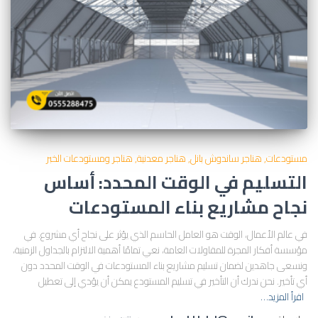
مستودعات
هناجر ساندوش بانل
هناجر معدنية
هناجر ومستودعات الخبر
التسليم في الوقت المحدد: أساس
نجاح مشاريع بناء المستودعات
في عالم الأعمال، الوقت هو العامل الحاسم الذي يؤثر على نجاح أي مشروع. في
مؤسسة أفكار المجرة للمقاولات العامة، نعي تمامًا أهمية الالتزام بالجداول الزمنية،
ونسعى جاهدين لضمان تسليم مشاريع بناء المستودعات في الوقت المحدد دون
أي تأخير. نحن ندرك أن التأخير في تسليم المستودع يمكن أن يؤدي إلى تعطيل
اقرأ المزيد…