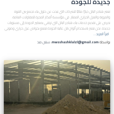
جديدة للجودة
تعتبر هناجر البانل خيارًا مثاليًا للشركات التي تبحث عن حلول بناء تجمع بين القوة
والمرونة والعزل الحراري الممتاز. في مؤسسة أفكار المجرة للمقاولات العامة،
نحرص على تقديم خدمات بناء هناجر البانل التي ترتقي بمعايير الجودة إلى مستويات
جديدة. نحن نتميز باستخدام ألواح بانل عالية الجودة تتمتع بخواص عزل حراري وصوتي
اقرأ المزيد…
بواسطة
mwsshashklalzl@gmail.com
،
سنتين
منذ