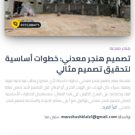
هناجر معدنية
تصميم هنجر معدني: خطوات أساسية
لتحقيق تصميم مثالي
مقدمة يعتبر تصميم هنجر معدني خطوة حاسمة لأي مشروع يتطلب بنية تحتية قوية
ومتينة. سواء كان الهدف من الهنجر التخزين أو الإنتاج، فإن التصميم الجيد يضمن متانة
البناء وكفاءته على المدى الطويل. في هذا المقال، سنستعرض الخطوات الأساسية
لضمان تصميم هنجر معدني يتوافق مع أعلى معايير الجودة والسلامة.تصميم هنجر
معدني
اقرأ المزيد…
بواسطة
mwsshashklalzl@gmail.com
،
سنتين
منذ