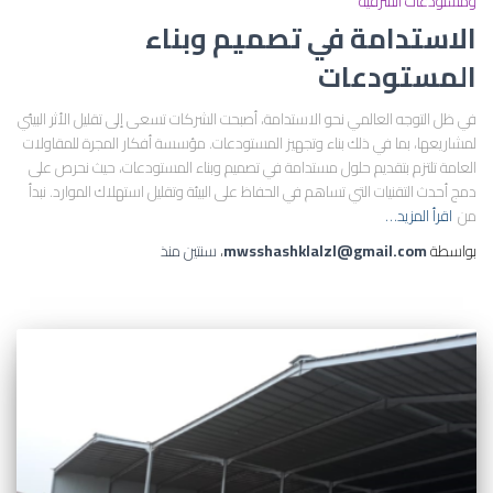
ومستودعات الشرقية
الاستدامة في تصميم وبناء
المستودعات
في ظل التوجه العالمي نحو الاستدامة، أصبحت الشركات تسعى إلى تقليل الأثر البيئي
لمشاريعها، بما في ذلك بناء وتجهيز المستودعات. مؤسسة أفكار المجرة للمقاولات
العامة تلتزم بتقديم حلول مستدامة في تصميم وبناء المستودعات، حيث نحرص على
دمج أحدث التقنيات التي تساهم في الحفاظ على البيئة وتقليل استهلاك الموارد. نبدأ
من
اقرأ المزيد…
بواسطة
mwsshashklalzl@gmail.com
،
سنتين
منذ