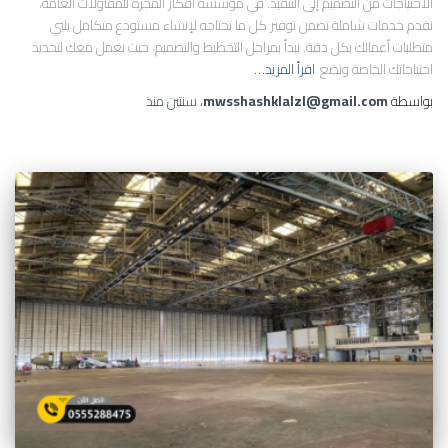
الاحتياجات من التصميم إلى التنفيذ. في مؤسسة أفكار المجرة للمقاولات العامة،
نقدم خدمات شاملة تضمن توفير كل ما تحتاجه لإنشاء مستودع متكامل يلبي
متطلبات أعمالك بكل دقة. نبدأ بمراحل التخطيط والتصميم، حيث نعمل معك لتحديد
احتياجاتك الخاصة ونضع
اقرأ المزيد…
بواسطة
mwsshashklalzl@gmail.com
،
سنتين
منذ