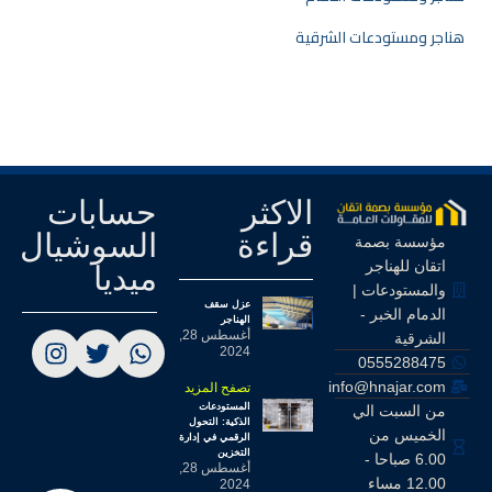
هناجر ومستودعات الشرقية
الاكثر
حسابات
قراءة
السوشيال
مؤسسة بصمة
اتقان للهناجر
ميديا
والمستودعات |
عزل سقف
الدمام الخبر -
الهناجر
أغسطس 28,
الشرقية
2024
0555288475
info@hnajar.com
تصفح المزيد
المستودعات
من السبت الي
الذكية: التحول
الخميس من
الرقمي في إدارة
التخزين
6.00 صباحا -
أغسطس 28,
12.00 مساء
2024