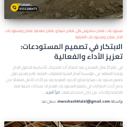
مستودعات
هناجر ساندوش بانل
هناجر شينكو
هناجر معدنية
هناجر ومستودعات
الخبر
هناجر ومستودعات الشرقية
الابتكار في تصميم المستودعات:
تعزيز الأداء والفعالية
في عالم الأعمال المتسارع، يعد الابتكار أحد المحركات الأساسية لتحقيق النجاح
وزيادة الفعالية. في مؤسسة أفكار المجرة للمقاولات العامة، نلتزم بتقديم حلول
تصميم مستودعات مبتكرة تتجاوز الحدود التقليدية وتدعم الأداء الأمثل لعملائنا. نحن
ندمج أحدث الابتكارات في تصميم المستودعات لنقدم لك مساحات تخزينية تتميز
بالكفاءة والذكاء. من خلال استخدام تقنيات
اقرأ المزيد…
بواسطة
mwsshashklalzl@gmail.com
،
سنتين
منذ