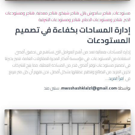
مستودعات
هناجر ساندوش بانل
هناجر شينكو
هناجر معدنية
هناجر ومستودعات
الخبر
هناجر ومستودعات الدمام
هناجر ومستودعات الشرقية
إدارة المساحات بكفاءة في تصميم
المستودعات
إدارة المساحات بفعالية تعد من أهم العوامل التي تساهم في تحقيق أقصى
استفادة من المستودعات. في مؤسسة أفكار المجرة للمقاولات العامة، نتميز بخبرتنا
في تصميم مستودعات توفر أقصى قدر من المساحة العملية، مما يتيح للشركات
تخزين المزيد من البضائع وتنظيم عملياتها بشكل أفضل. نحن نفهم أن كل متر مربع
في
اقرأ المزيد…
بواسطة
mwsshashklalzl@gmail.com
،
سنتين
منذ