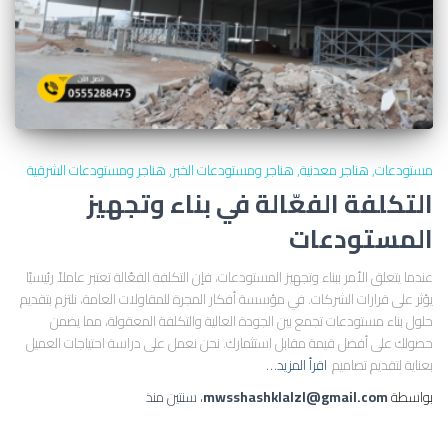
مستودعات
هناجر معدنية
هناجر ومستودعات الخبر
هناجر ومستودعات الشرقية
التكلفة الفعّالة في بناء وتجهيز
المستودعات
عندما يتعلق الأمر ببناء وتجهيز المستودعات، فإن التكلفة الفعّالة تعتبر عاملاً رئيسيًا
يؤثر على قرارات الشركات. في مؤسسة أفكار المجرة للمقاولات العامة، نلتزم بتقديم
حلول بناء مستودعات تجمع بين الجودة العالية والتكلفة المعقولة، مما يضمن
حصولك على أفضل قيمة مقابل استثمارك. نحن نعمل على دراسة احتياجات العميل
بعناية لتقديم تصاميم
اقرأ المزيد…
بواسطة
mwsshashklalzl@gmail.com
،
سنتين
منذ