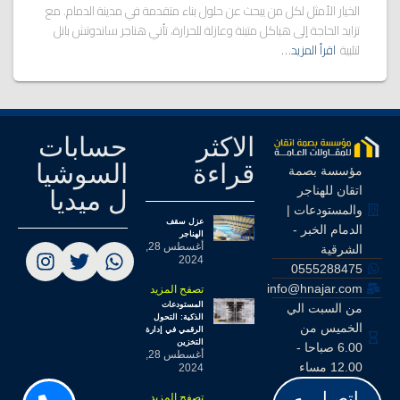
الخيار الأمثل لكل من يبحث عن حلول بناء متقدمة في مدينة الدمام. مع
تزايد الحاجة إلى هياكل متينة وعازلة للحرارة، تأتي هناجر ساندوتش بانل
لتلبية
اقرأ المزيد…
الاكثر
حسابات
قراءة
السوشيا
مؤسسة بصمة
اتقان للهناجر
ل ميديا
والمستودعات |
عزل سقف
الدمام الخبر -
الهناجر
أغسطس 28,
الشرقية
2024
0555288475
info@hnajar.com
تصفح المزيد
المستودعات
من السبت الي
الذكية: التحول
الخميس من
الرقمي في إدارة
التخزين
6.00 صباحا -
أغسطس 28,
12.00 مساء
2024
اتصـل
تصفح المزيد