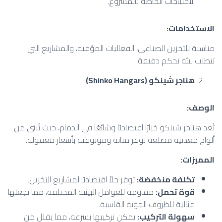
الاحتياجات الخاصة بالمشروع.
الاستخدامات
:
مناسبة للتخزين الصناعي، الفعاليات المؤقتة، والمشاريع التي
تتطلب بيئة تحكم دقيقة.
هناجر شينكو
(Shinko Hangars)
الوصف
:
تُعد هناجر شينكو خيارًا اقتصاديًا وشائعًا في الدمام، حيث تُبنى من
ألواح معدنية مضلعة توفر متانة وموثوقية بأسعار معقولة.
المميزات
:
تكلفة منخفضة
:
توفر حلاً اقتصاديًا لمشاريع التخزين.
قوة تحمل
:
مقاومة للعوامل البيئية المختلفة، مما يجعلها
مثالية للظروف الجوية القاسية.
سهولة التركيب
:
يمكن تركيبها بسرعة، مما يقلل من