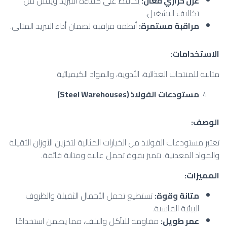
عزل حراري فعال
:
يحافظ على كفاءة التبريد ويقلل من
تكاليف التشغيل.
مراقبة مستمرة
:
أنظمة مراقبة لضمان أداء التبريد المثالي.
الاستخدامات
:
مثالية للمنتجات الغذائية، الأدوية، والمواد الكيميائية.
مستودعات الفولاذ
(Steel Warehouses)
الوصف
:
تعتبر مستودعات الفولاذ من الخيارات المثالية لتخزين الأوزان الثقيلة
والمواد المعدنية. تتميز بقوة تحمل عالية ومتانة فائقة.
المميزات
:
متانة وقوة
:
تستطيع تحمل الأحمال الثقيلة والظروف
البيئية القاسية.
عمر طويل
:
مقاومة للتآكل والتلف، مما يضمن استخدامًا