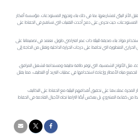
ل الأثر البيئي لمشاريعها، بما في ذلك بناء وتجهيز المستودعات. مؤسسة أفكار
اء المستودعات، حيث نحرص على دمج أحدث التقنيات التي تساهم في الحفاظ على
استخدام مواد بناء صديقة للبيئة ذات عمر افتراضي طويل. نعتمد في تصميماتنا على
الحراري المتطورة التي تحافظ على درجات الحرارة الداخلية وتقلل من الحاجة إلى
ددة، مثل الألواح الشمسية، التي توفر طاقة نظيفة ومستدامة لتشغيل المرافق.
ة لتجميع مياه الأمطار وإعادة استخدامها في عمليات التبريد أو التنظيف، مما يقلل
 المجرة عملاءها على تحقيق أهدافهم البيئية مع الحفاظ على التكاليف
 فقط من كفاءة المشروع، بل يعكس أيضًا التزامنا تجاه الأجيال القادمة في الحفاظ