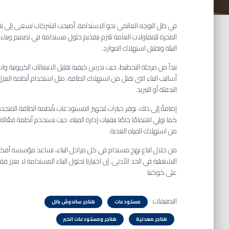
في ظل التوجه العالمي نحو الاستدامة، أصبحت الشركات تسعى إلى تقلي
المجرة للمقاولات العامة تلتزم بتقديم حلول مستدامة في تصميم وبن
البيئة وتقليل استهلاك الموارد.
نبدأ من مرحلة التخطيط، حيث ندرس كيفية تقليل الانبعاثات الكربونية و
أساليب البناء التي تقلل من استهلاك الطاقة، مثل استخدام أنظمة العزل 
التدفئة أو التبريد.
إضافةً إلى ذلك، نوفر خيارات لتجهيز المستودعات بأنظمة الطاقة المتج
كما نولي اهتمامًا خاصًا بتقنيات إدارة المياه، حيث نستخدم أنظمة فعّال
من استهلاك المياه العذبة.
من خلال اتباع نهج مستدام في كل مراحل البناء، تساعد مؤسسة أفكار
التشغيلية في الحد الأدنى. إن اختيارنا لحلول البناء المستدامة لا يعزز
على كوكبنا
التصنيفات:
مستودعات
هناجر ساندوش بانل
هناجر معدنية
هناجر ومستودعات الخبر