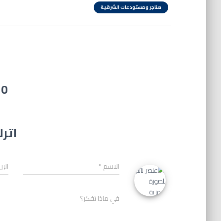
هناجر ومستودعات الشرقية
0 تعليق
اترك
الاسم
*
البر
في ماذا تفكر؟