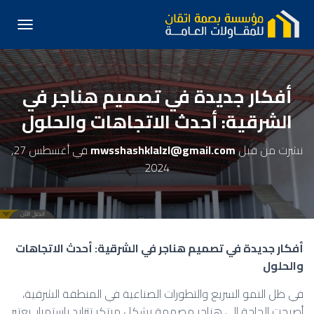
تبديل الت
أفكار جديدة في تصميم هناجر في
الشرقية: أحدث الاتجاهات والحلول
نشرت من قبل
mwsshashklalzl@gmail.com
في
أغسطس 27,
2024
أفكار جديدة في تصميم هناجر في الشرقية: أحدث الاتجاهات
والحلول
في ظل النمو السريع والتطورات الصناعية في المنطقة الشرقية،
أصبحت الحاجة إلى هناجر مصممة بشكل مبتكر تتزايد باستمرار. يعتبر