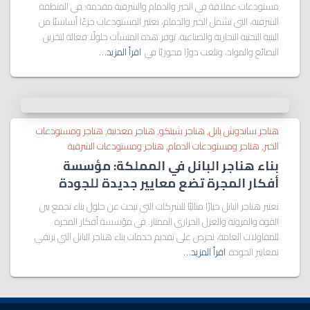
مستودعات عملاقة في الخبر والدمام والشرقية مقدمة: في المنطقة
الشرقية، التي تشمل الخبر والدمام، تعتبر المستودعات جزءًا أساسيًا من
البنية التحتية التجارية والصناعية. توفر هذه المنشآت حلولًا فعالة لتخزين
البضائع والمواد، وتلعب دورًا محوريًا في
اقرأ المزيد…
هناجر ساندوش بانل
هناجر شينكو
هناجر معدنية
هناجر ومستودعات
الخبر
هناجر ومستودعات الدمام
هناجر ومستودعات الشرقية
بناء هناجر البانل في المملكة: مؤسسة
أفكار المجرة تضع معايير جديدة للجودة
تعتبر هناجر البانل خيارًا مثاليًا للشركات التي تبحث عن حلول بناء تجمع بين
القوة والمرونة والعزل الحراري الممتاز. في مؤسسة أفكار المجرة
للمقاولات العامة، نحرص على تقديم خدمات بناء هناجر البانل التي ترتقي
بمعايير الجودة
اقرأ المزيد…