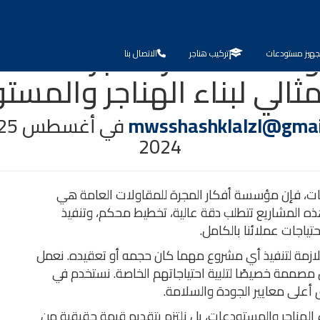
مؤسسة أفكار المجرة للمقا
جهيز مستودعات
تركيب هناجر
الاتصال بنا
لمثالي لبناء الهناجر والمس
mwsshashklalzl@gmai
في
أغسطس 25, 2024
2024
دعات، فإن مؤسسة أفكار المجرة للمقاولات العامة هي
ذه المشاريع تتطلب دقة عالية، تخطيط محكم، وتنفيذ
ياجات عملائنا بالكامل.
لازمة لتنفيذ أي مشروع مهما كان حجمه أو تعقيده. نعمل
مصممة خصيصًا لتلبية احتياجاتهم الخاصة. نستخدم في
 أعلى معايير الجودة والسلامة.
لهناجر والمستودعات، بل نلتزم بتقديم قيمة حقيقية من