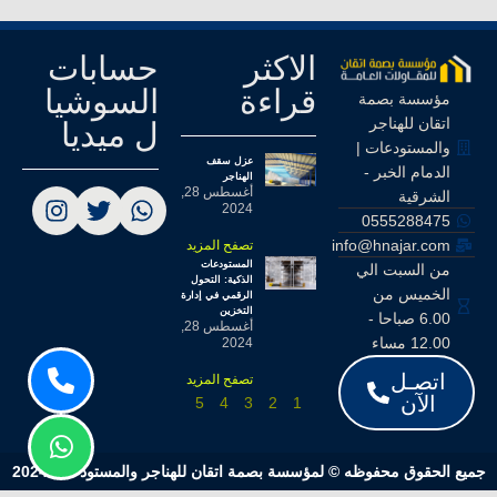
الاكثر
حسابات
قراءة
السوشيا
مؤسسة بصمة
اتقان للهناجر
ل ميديا
والمستودعات |
عزل سقف
الدمام الخبر -
الهناجر
أغسطس 28,
الشرقية
2024
0555288475
info@hnajar.com
تصفح المزيد
المستودعات
من السبت الي
الذكية: التحول
الخميس من
الرقمي في إدارة
التخزين
6.00 صباحا -
أغسطس 28,
12.00 مساء
2024
اتصـل
تصفح المزيد
الآن
5
4
3
2
1
جميع الحقوق محفوظه © لمؤسسة بصمة اتقان للهناجر والمستودعات 2024