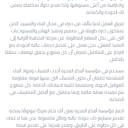
واحترافية من أعلى مستوياتها، ولذا نقدم حلولًا متكاملة تضمن
لك الجودة والكفاءة.
فريق العمل لدينا يتألف من خبراء في مجال البناء والتشييد، الذين
يمتلكون خبرة طويلة في تصميم وتنفيذ الهناجر والمستودعات
التي تفي بكل المعايير المطلوبة. من مرحلة التخطيط الأولية إلى
التنفيذ الفعلي، نحن نعمل على تقديم خدمات عالية الجودة، مع
التركيز على التفاصيل لضمان أن كل مشروع يحقق توقعات عملائنا
بالكامل.
نستخدم في مؤسسة أفكار المجرة أحدث التقنيات ومواد البناء
المتقدمة لضمان أن تكون المنشآت التي نبنيها قوية، مقاومة
للعوامل الجوية، ومصممة لتلبية احتياجاتك الخاصة. كل مشروع
يتم تنفيذه بعناية فائقة وبما يتماشى مع أفضل الممارسات في
الصناعة.
اختيار مؤسسة أفكار المجرة يعني أنك تختار شريكًا موثوقًا يمكنه
تقديم مشاريع ذات جودة عالية ونتائج مضمونة. نحن هنا لدعمك
في كل خطوة على الطريق، ونفخر بقدرتنا على تقديم قيمة